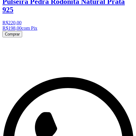
Pulseira Pedra Rodonita Natural Prata
925
R$220,00
R$198,00
com Pix
Comprar