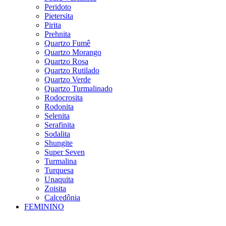
Peridoto
Pietersita
Pirita
Prehnita
Quartzo Fumê
Quartzo Morango
Quartzo Rosa
Quartzo Rutilado
Quartzo Verde
Quartzo Turmalinado
Rodocrosita
Rodonita
Selenita
Serafinita
Sodalita
Shungite
Super Seven
Turmalina
Turquesa
Unaquita
Zoisita
Calcedônia
FEMININO