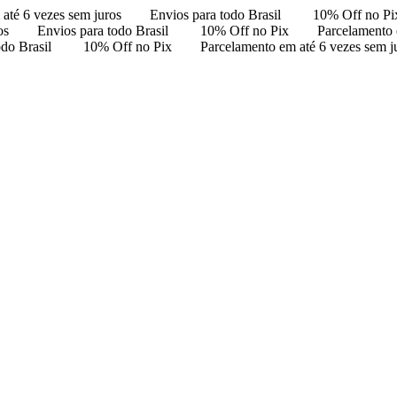
até 6 vezes sem juros
Envios para todo Brasil
10% Off no Pi
os
Envios para todo Brasil
10% Off no Pix
Parcelamento 
odo Brasil
10% Off no Pix
Parcelamento em até 6 vezes sem j