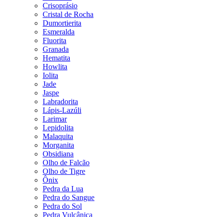
Crisoprásio
Cristal de Rocha
Dumortierita
Esmeralda
Fluorita
Granada
Hematita
Howlita
Iolita
Jade
Jaspe
Labradorita
Lápis-Lazúli
Larimar
Lepidolita
Malaquita
Morganita
Obsidiana
Olho de Falcão
Olho de Tigre
Ônix
Pedra da Lua
Pedra do Sangue
Pedra do Sol
Pedra Vulcânica