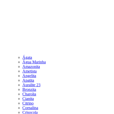
Ágata
Água Marinha
Amazonita
Ametista
Angelita
Apatita
Auralite 23
Bronzita
Charoíta
Cianita
Citrino
Cornalina
Crisocola