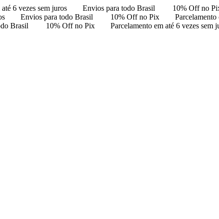
até 6 vezes sem juros
Envios para todo Brasil
10% Off no Pi
os
Envios para todo Brasil
10% Off no Pix
Parcelamento 
odo Brasil
10% Off no Pix
Parcelamento em até 6 vezes sem j