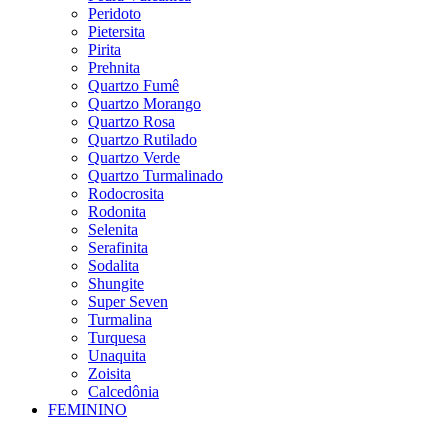
Peridoto
Pietersita
Pirita
Prehnita
Quartzo Fumê
Quartzo Morango
Quartzo Rosa
Quartzo Rutilado
Quartzo Verde
Quartzo Turmalinado
Rodocrosita
Rodonita
Selenita
Serafinita
Sodalita
Shungite
Super Seven
Turmalina
Turquesa
Unaquita
Zoisita
Calcedônia
FEMININO