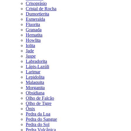
Crisoprásio
Cristal de Rocha
Dumortierita
Esmeralda
Fluorita
Granada
Hematita
Howlita
Iolita
Jade
Jaspe
Labradorita
Lápis-Lazúli
Larimar
Lepidolita
Malaquita
Morganita
Obsidiana
Olho de Falcão
Olho de Tigre
Ônix
Pedra da Lua
Pedra do Sangue
Pedra do Sol
Pedra Vulcânica