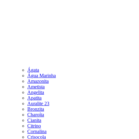
Ágata
Água Marinha
Amazonita
Ametista
Angelita
Apatita
Auralite 23
Bronzita
Charoíta
Cianita
Citrino
Cornalina
Crisocola