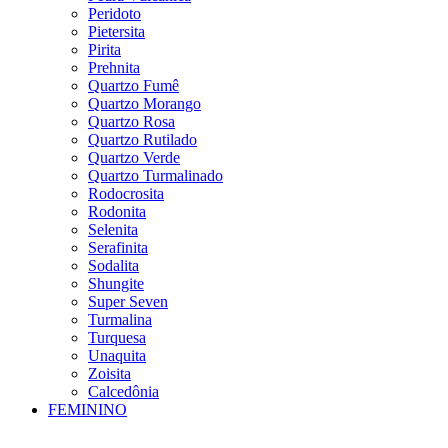
Peridoto
Pietersita
Pirita
Prehnita
Quartzo Fumê
Quartzo Morango
Quartzo Rosa
Quartzo Rutilado
Quartzo Verde
Quartzo Turmalinado
Rodocrosita
Rodonita
Selenita
Serafinita
Sodalita
Shungite
Super Seven
Turmalina
Turquesa
Unaquita
Zoisita
Calcedônia
FEMININO