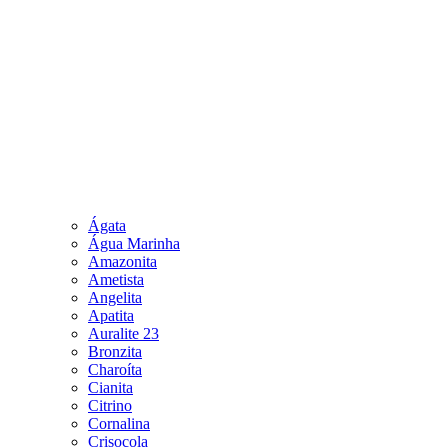
Ágata
Água Marinha
Amazonita
Ametista
Angelita
Apatita
Auralite 23
Bronzita
Charoíta
Cianita
Citrino
Cornalina
Crisocola