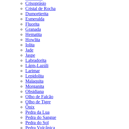
Crisoprásio
Cristal de Rocha
Dumortierita
Esmeralda
Fluorita
Granada
Hematita
Howlita
Iolita
Jade
Jaspe
Labradorita
Lápis-Lazúli
Larimar
Lepidolita
Malaquita
Morganita
Obsidiana
Olho de Falcão
Olho de Tigre
Ônix
Pedra da Lua
Pedra do Sangue
Pedra do Sol
Pedra Vulcânica