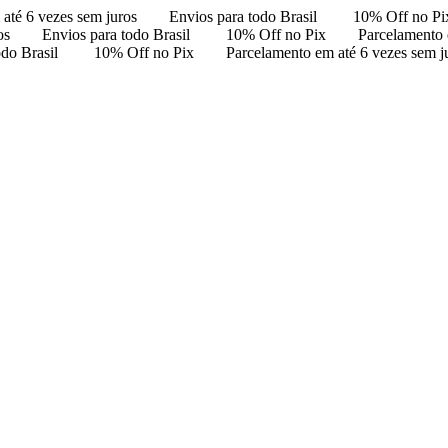
até 6 vezes sem juros
Envios para todo Brasil
10% Off no Pi
os
Envios para todo Brasil
10% Off no Pix
Parcelamento 
odo Brasil
10% Off no Pix
Parcelamento em até 6 vezes sem j