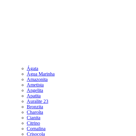
Ágata
Água Marinha
Amazonita
Ametista
Angelita
Apatita
Auralite 23
Bronzita
Charoíta
Cianita
Citrino
Cornalina
Crisocola