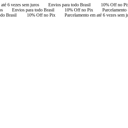
até 6 vezes sem juros
Envios para todo Brasil
10% Off no Pi
os
Envios para todo Brasil
10% Off no Pix
Parcelamento 
odo Brasil
10% Off no Pix
Parcelamento em até 6 vezes sem j