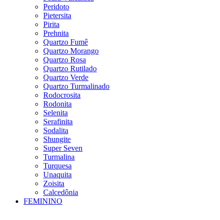
Peridoto
Pietersita
Pirita
Prehnita
Quartzo Fumê
Quartzo Morango
Quartzo Rosa
Quartzo Rutilado
Quartzo Verde
Quartzo Turmalinado
Rodocrosita
Rodonita
Selenita
Serafinita
Sodalita
Shungite
Super Seven
Turmalina
Turquesa
Unaquita
Zoisita
Calcedônia
FEMININO