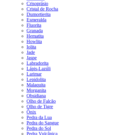
Crisoprásio
Cristal de Rocha
Dumortierita
Esmeralda
Fluorita
Granada
Hematita
Howlita
Iolita
Jade
Jaspe
Labradorita
Lápis-Lazúli
Larimar
Lepidolita
Malaquita
Morganita
Obsidiana
Olho de Falcão
Olho de Tigre
Ônix
Pedra da Lua
Pedra do Sangue
Pedra do Sol
Pedra Vulcânica