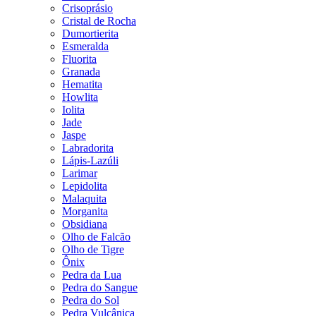
Crisoprásio
Cristal de Rocha
Dumortierita
Esmeralda
Fluorita
Granada
Hematita
Howlita
Iolita
Jade
Jaspe
Labradorita
Lápis-Lazúli
Larimar
Lepidolita
Malaquita
Morganita
Obsidiana
Olho de Falcão
Olho de Tigre
Ônix
Pedra da Lua
Pedra do Sangue
Pedra do Sol
Pedra Vulcânica