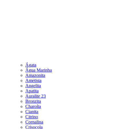
Ágata
Água Marinha
Amazonita
Ametista
Angelita
Apatita
Auralite 23
Bronzita
Charoíta
Cianita
Citrino
Cornalina
Crisocola