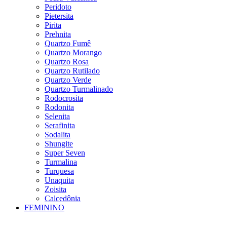
Peridoto
Pietersita
Pirita
Prehnita
Quartzo Fumê
Quartzo Morango
Quartzo Rosa
Quartzo Rutilado
Quartzo Verde
Quartzo Turmalinado
Rodocrosita
Rodonita
Selenita
Serafinita
Sodalita
Shungite
Super Seven
Turmalina
Turquesa
Unaquita
Zoisita
Calcedônia
FEMININO