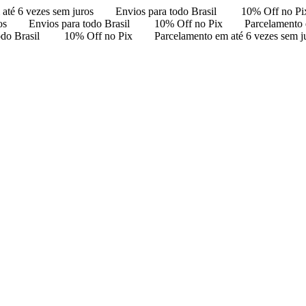
até 6 vezes sem juros
Envios para todo Brasil
10% Off no Pi
os
Envios para todo Brasil
10% Off no Pix
Parcelamento 
odo Brasil
10% Off no Pix
Parcelamento em até 6 vezes sem j