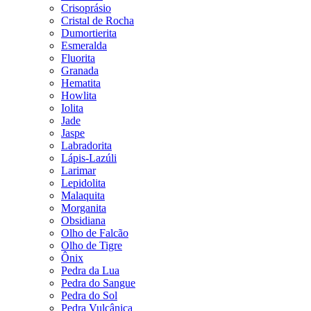
Crisoprásio
Cristal de Rocha
Dumortierita
Esmeralda
Fluorita
Granada
Hematita
Howlita
Iolita
Jade
Jaspe
Labradorita
Lápis-Lazúli
Larimar
Lepidolita
Malaquita
Morganita
Obsidiana
Olho de Falcão
Olho de Tigre
Ônix
Pedra da Lua
Pedra do Sangue
Pedra do Sol
Pedra Vulcânica