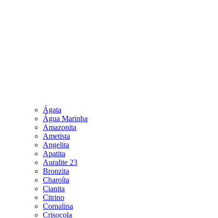
Ágata
Água Marinha
Amazonita
Ametista
Angelita
Apatita
Auralite 23
Bronzita
Charoíta
Cianita
Citrino
Cornalina
Crisocola