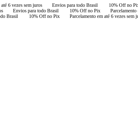
até 6 vezes sem juros
Envios para todo Brasil
10% Off no Pi
os
Envios para todo Brasil
10% Off no Pix
Parcelamento 
odo Brasil
10% Off no Pix
Parcelamento em até 6 vezes sem j