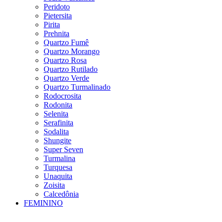
Peridoto
Pietersita
Pirita
Prehnita
Quartzo Fumê
Quartzo Morango
Quartzo Rosa
Quartzo Rutilado
Quartzo Verde
Quartzo Turmalinado
Rodocrosita
Rodonita
Selenita
Serafinita
Sodalita
Shungite
Super Seven
Turmalina
Turquesa
Unaquita
Zoisita
Calcedônia
FEMININO