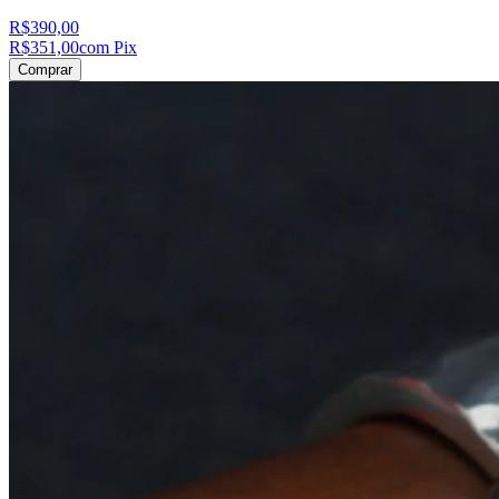
R$390,00
R$351,00
com Pix
Comprar