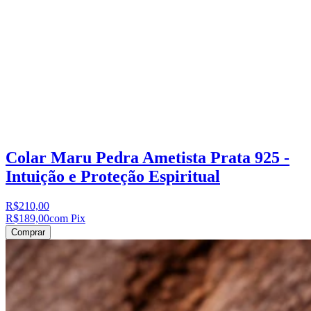
Colar Maru Pedra Ametista Prata 925 -
Intuição e Proteção Espiritual
R$210,00
R$189,00
com Pix
Comprar